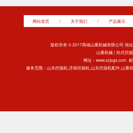
网站首页
/
关于我们
/
产品展示
版权所有 © 2017禹城山重机械有限公司 地址
山重机械 | 轮式挖
网址：
www.szjxgs.com
邮箱
服务范围：
山东
挖
掘机
,
济南挖掘机
,
山东挖掘机配件
,
山重