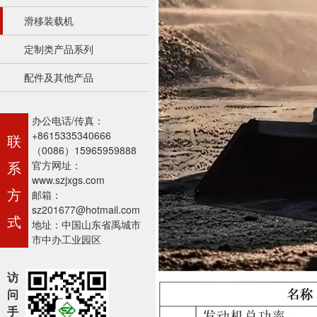
滑移装载机
定制类产品系列
配件及其他产品
办公电话/传真：
+8615335340666
联
（0086）15965959888
系
官方网址：
www.szjxgs.com
方
邮箱：
sz201677@hotmail.com
式
地址：中国山东省禹城市
市中办工业园区
访
问
手